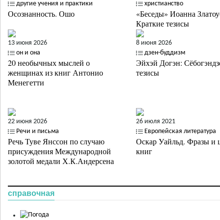
другие учения и практики
христианство
Осознанность. Ошо
«Беседы» Иоанна Златоу
Краткие тезисы
13 июня 2026
8 июня 2026
он и она
дзен-буддизм
20 необычных мыслей о
Эйхэй Догэн: Сёбогэндз
женщинах из книг Антонио
тезисы
Менегетти
22 июня 2026
26 июля 2021
Речи и письма
Европейская литература
Речь Туве Янссон по случаю
Оскар Уайльд. Фразы и 
присуждения Международной
книг
золотой медали Х.К.Андерсена
справочная