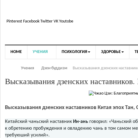
Pinterest
Facebook
Twitter
VK
Youtobe
HOME
УЧЕНИЯ
ПСИХОЛОГИЯ
ЗДОРОВЬЕ
Т
Учения
Дзен-буддизм
Высказывания дзенских наставников
Высказывания дзенских наставников. 
Высказывания дзенских наставников Китая эпох Тан, Су
Китайский чаньский наставник
Ин-ань
говорил: «Чаньский об
к обретению пробуждения и овладению чань в том самом мес
требуюший усилий».