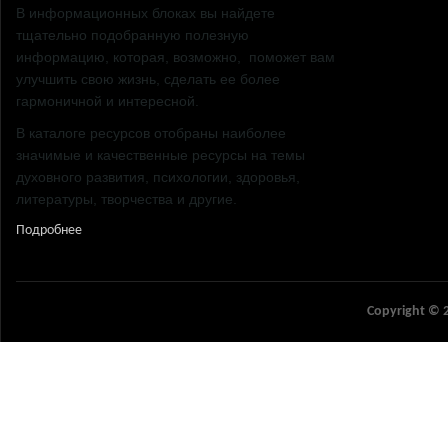
Карьера и у
В информационных блоках вы найдете
Путешестви
тщательно подобранную полезную
Саморазвит
информацию, которая, возможно, поможет вам
улучшить свою жизнь, сделать ее более
гармоничной и интересной.
В каталоге ресурсов отобраны наиболее
значимые и качественные ресурсы на темы
духовного развития, психологии, здоровья,
литературы, творчества и другие.
Подробнее
Copyright © 