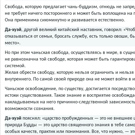
Свобода, которую предлагает чань-буддизм, отнюдь не запред
не требует ничего постороннего и может быть воплощена на 
Она применима сиюминутно и развивается естественно.
Да-хуэй
, другой великий китайский наставник, говорил: «Чт
отказываться от семьи, бросать службу, есть только овоши, б
место».
Но при этом чаньская свобода, осуществляясь в мире, в сущн
не равнозначна той свободе, которая может быть гарантиро
системой.
Желая обрести свободу, которую нельзя ограничить и нельзя
внутреннего. По самой своей природе она не может войти в 
Чаньское освобождение, по существу, достигается посредств
истоки существования. Такое знание и восприятие освобожда
накладываемых на него причинно-следственной зависимост
возможности сознания.
Да-хуэй
пояснял: «царство пробужденных — это не внешнее 
природа Будды — это царство священного знания в тебе само
особых качеств, практик или понимания. Все, что нужно, — э