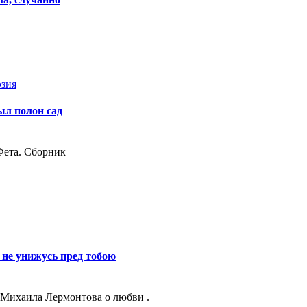
эзия
ыл полон сад
Фета. Сборник
не унижусь пред тобою
Михаила Лермонтова о любви .