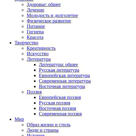
Здоровье: общее
Лечение
Молодость и долголетие
Физическое развитие
Питание
Гигиена
Красота
Творчество
Креативность
Искусство
Литература
Литература: общее
Русская литература
Европейская литература
Современная литература
Восточная литература
Поэзия
Европейская поэзия
Русская поэзия
Восточная поэзия
Современная поэзия
Мир
Образ жизни и стиль
Люди и страны
История