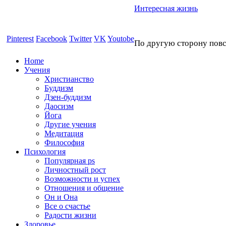
Интересная жизнь
Pinterest
Facebook
Twitter
VK
Youtobe
По другую сторону пов
Home
Учения
Христианство
Буддизм
Дзен-буддизм
Даосизм
Йога
Другие учения
Медитация
Философия
Психология
Популярная ps
Личностный рост
Возможности и успех
Отношения и общение
Он и Она
Все о счастье
Радости жизни
Здоровье