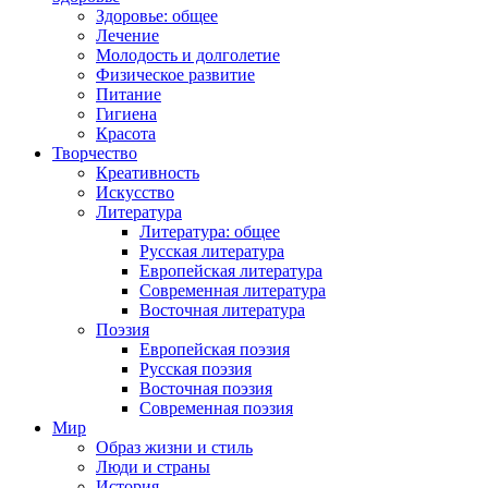
Здоровье: общее
Лечение
Молодость и долголетие
Физическое развитие
Питание
Гигиена
Красота
Творчество
Креативность
Искусство
Литература
Литература: общее
Русская литература
Европейская литература
Современная литература
Восточная литература
Поэзия
Европейская поэзия
Русская поэзия
Восточная поэзия
Современная поэзия
Мир
Образ жизни и стиль
Люди и страны
История