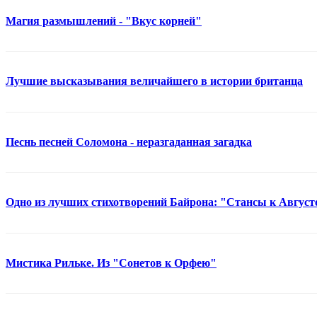
Магия размышлений - "Вкус корней"
Лучшие высказывания величайшего в истории британца
Песнь песней Соломона - неразгаданная загадка
Одно из лучших стихотворений Байрона: "Стансы к Август
Мистика Рильке. Из "Сонетов к Орфею"