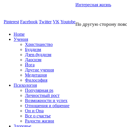
Интересная жизнь
Pinterest
Facebook
Twitter
VK
Youtobe
По другую сторону пов
Home
Учения
Христианство
Буддизм
Дзен-буддизм
Даосизм
Йога
Другие учения
Медитация
Философия
Психология
Популярная ps
Личностный рост
Возможности и успех
Отношения и общение
Он и Она
Все о счастье
Радости жизни
Здоровье