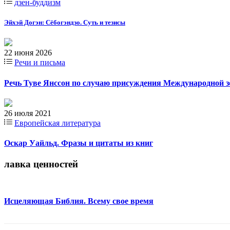
дзен-буддизм
Эйхэй Догэн: Сёбогэндзо. Суть и тезисы
22 июня 2026
Речи и письма
Речь Туве Янссон по случаю присуждения Международной з
26 июля 2021
Европейская литература
Оскар Уайльд. Фразы и цитаты из книг
лавка ценностей
Исцеляющая Библия. Всему свое время