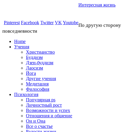
Интересная жизнь
Pinterest
Facebook
Twitter
VK
Youtobe
По другую сторону
повседневности
Home
Учения
Христианство
Буддизм
Дзен-буддизм
Даосизм
Йога
Другие учения
Медитация
Философия
Психология
Популярная ps
Личностный рост
Возможности и успех
Отношения и общение
Он и Она
Все о счастье
Радости жизни