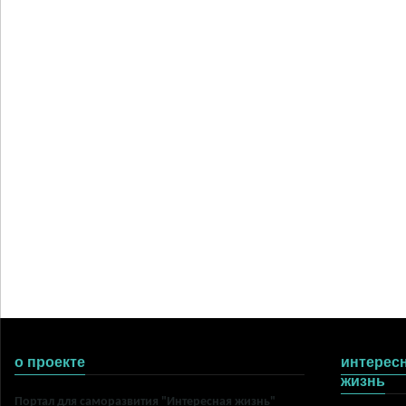
о проекте
интерес
жизнь
Портал для саморазвития "Интересная жизнь"