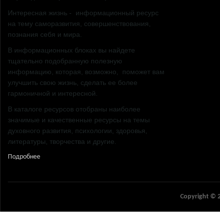
Психология
Интересная жизнь - информационный ресурс
Литература
на тему саморазвития, совершенствования,
Здоровье
познания себя и мира.
Он и она
Карьера и у
В информационных блоках вы найдете
Путешестви
тщательно подобранную полезную
Саморазвит
информацию, которая, возможно, поможет вам
улучшить свою жизнь, сделать ее более
гармоничной и интересной.
В каталоге ресурсов отобраны наиболее
значимые и качественные ресурсы на темы
духовного развития, психологии, здоровья,
литературы, творчества и другие.
Подробнее
Copyright © 