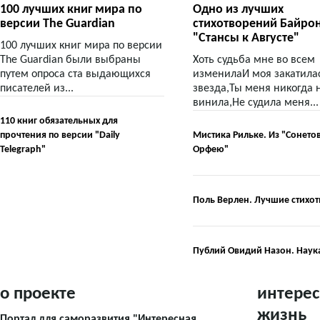
100 лучших книг мира по
Одно из лучших
версии The Guardian
стихотворений Байрон
"Стансы к Августе"
100 лучших книг мира по версии
The Guardian были выбраны
Хоть судьба мне во всем
путем опроса ста выдающихся
изменилаИ моя закатила
писателей из...
звезда,Ты меня никогда 
винила,Не судила меня...
110 книг обязательных для
прочтения по версии "Daily
Мистика Рильке. Из "Сонетов
Telegraph"
Орфею"
Поль Верлен. Лучшие стихо
Публий Овидий Назон. Наук
о проекте
интерес
жизнь
Портал для саморазвития "Интересная