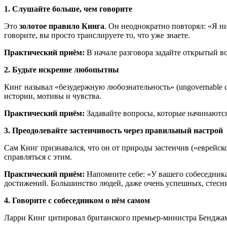
1. Слушайте больше, чем говорите
Это
золотое правило Кинга
. Он неоднократно повторял: «Я ни
говорите, вы просто транслируете то, что уже знаете.
Практический приём:
В начале разговора задайте открытый во
2. Будьте искренне любопытны
Кинг называл «безудержную любознательность» (ungovernable c
истории, мотивы и чувства.
Практический приём:
Задавайте вопросы, которые начинаются
3. Преодолевайте застенчивость через правильный настрой
Сам Кинг признавался, что он от природы застенчив («еврейск
справляться с этим.
Практический приём:
Напомните себе: «У вашего собеседника 
достижений. Большинство людей, даже очень успешных, стесня
4. Говорите с собеседником о нём самом
Ларри Кинг цитировал британского премьер-министра Бенджа