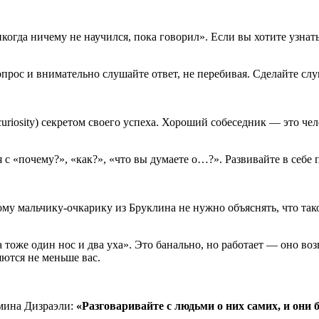
когда ничему не научился, пока говорил». Если вы хотите узнат
прос и внимательно слушайте ответ, не перебивая. Сделайте сл
uriosity) секретом своего успеха. Хороший собеседник — это че
 с «почему?», «как?», «что вы думаете о…?». Развивайте в себе
ому мальчику-очкарику из Бруклина не нужно объяснять, что так
тоже один нос и два уха». Это банально, но работает — оно воз
ются не меньше вас.
мина Дизраэли:
«Разговаривайте с людьми о них самих, и они 