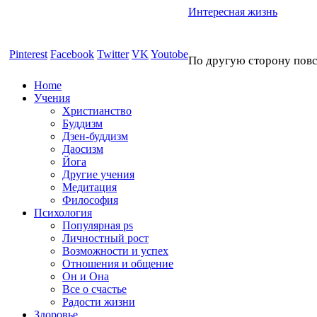
Интересная жизнь
Pinterest
Facebook
Twitter
VK
Youtobe
По другую сторону пов
Home
Учения
Христианство
Буддизм
Дзен-буддизм
Даосизм
Йога
Другие учения
Медитация
Философия
Психология
Популярная ps
Личностный рост
Возможности и успех
Отношения и общение
Он и Она
Все о счастье
Радости жизни
Здоровье