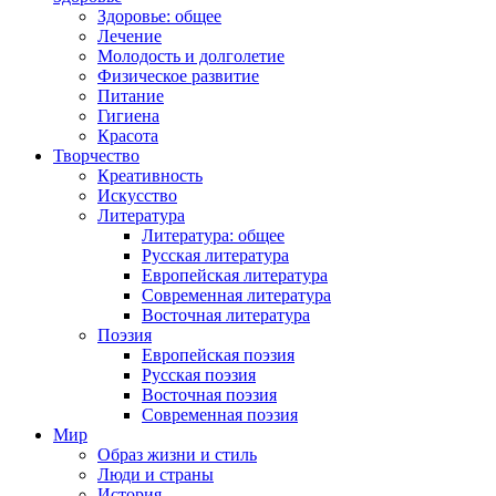
Здоровье: общее
Лечение
Молодость и долголетие
Физическое развитие
Питание
Гигиена
Красота
Творчество
Креативность
Искусство
Литература
Литература: общее
Русская литература
Европейская литература
Современная литература
Восточная литература
Поэзия
Европейская поэзия
Русская поэзия
Восточная поэзия
Современная поэзия
Мир
Образ жизни и стиль
Люди и страны
История