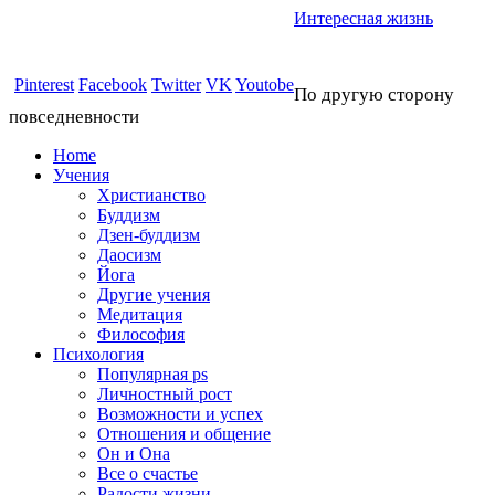
Интересная жизнь
Pinterest
Facebook
Twitter
VK
Youtobe
По другую сторону
повседневности
Home
Учения
Христианство
Буддизм
Дзен-буддизм
Даосизм
Йога
Другие учения
Медитация
Философия
Психология
Популярная ps
Личностный рост
Возможности и успех
Отношения и общение
Он и Она
Все о счастье
Радости жизни