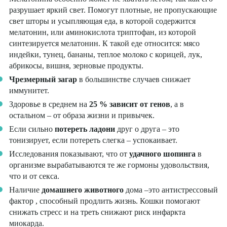
разрушает яркий свет. Помогут плотные, не пропускающие
свет шторы и усыпляющая еда, в которой содержится
мелатонин, или аминокислота триптофан, из которой
синтезируется мелатонин. К такой еде относится: мясо
индейки, тунец, бананы, теплое молоко с корицей, лук,
абрикосы, вишня, зерновые продукты.
Чрезмерный загар
в большинстве случаев снижает
иммунитет.
Здоровье в среднем на
25 % зависит от генов
, а в
остальном – от образа жизни и привычек.
Если сильно
потереть ладони
друг о друга – это
тонизирует, если потереть слегка – успокаивает.
Исследования показывают, что от
удачного шопинга
в
организме вырабатываются те же гормоны удовольствия,
что и от секса.
Наличие
домашнего животного
дома –это антистрессовый
фактор , способный продлить жизнь. Кошки помогают
снижать стресс и на треть снижают риск инфаркта
миокарда.