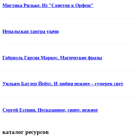
Мистика Рильке. Из "Сонетов к Орфею"
Непальская тантра удачи
Габриэль Гарсиа Маркес. Магические фразы
Уильям Батлер Йейтс. И любви нежнее – сумерек свет
Сергей Есенин. Несказанное, синее, нежное
каталог ресурсов