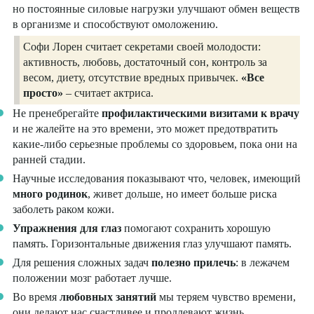
но постоянные силовые нагрузки улучшают обмен веществ
в организме и способствуют омоложению.
Софи Лорен считает секретами своей молодости:
активность, любовь, достаточный сон, контроль за
весом, диету, отсутствие вредных привычек.
«Все
просто»
– считает актриса.
Не пренебрегайте
профилактическими визитами к врачу
и не жалейте на это времени, это может предотвратить
какие-либо серьезные проблемы со здоровьем, пока они на
ранней стадии.
Научные исследования показывают что, человек, имеющий
много родинок
, живет дольше, но имеет больше риска
заболеть раком кожи.
Упражнения для глаз
помогают сохранить хорошую
память. Горизонтальные движения глаз улучшают память.
Для решения сложных задач
полезно прилечь
: в лежачем
положении мозг работает лучше.
Во время
любовных занятий
мы теряем чувство времени,
они делают нас счастливее и продлевают жизнь.