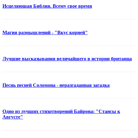
Исцеляющая Библия. Всему свое время
Магия размышлений - "Вкус корней"
Лучшие высказывания величайшего в истории британца
Песнь песней Соломона - неразгаданная загадка
Одно из лучших стихотворений Байрона: "Стансы к
Августе"