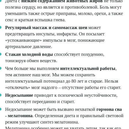
Диета с
низким содержанием животных жиров
не только
полезна сердцу, но является и противоболевой. Боль могут
уменьшить также острые приправы, молоко, орехи, а также
секс и краткая вспышка гнева.
Регулярный массаж и самомассаж шеи
может
предотвращать инсульты, инфаркты. Он посылает
«успокаивающие» импульсы в мозг, понижающие
артериальное давление.
Стакан холодной воды
способствует похудению,
тонизируя обмен веществ.
Чем больше мы выполняем
интеллектуальной работы
,
тем активнее наш мозг. Мы можем сохранить
интеллектуальный потенциал до 80 лет и старше. Нельзя
«отключать» мозг надолго – отсутствие работы его старит.
Недосыпание
приводит к психической неустойчивости,
способствует перееданию и старит.
Недосыпание может быть вызвано нехваткой
гормона сна
- мелатонина
. Определенная диета и правильный световой
режим улучшают синтез мелатонина.
Мелатонина особенно может не хватать летом, так как его