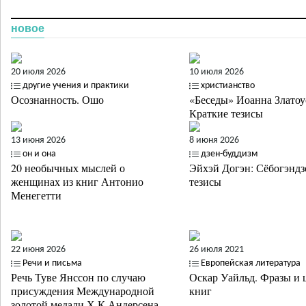
новое
20 июля 2026
10 июля 2026
другие учения и практики
христианство
Осознанность. Ошо
«Беседы» Иоанна Златоу
Краткие тезисы
13 июня 2026
8 июня 2026
он и она
дзен-буддизм
20 необычных мыслей о
Эйхэй Догэн: Сёбогэндз
женщинах из книг Антонио
тезисы
Менегетти
22 июня 2026
26 июля 2021
Речи и письма
Европейская литература
Речь Туве Янссон по случаю
Оскар Уайльд. Фразы и 
присуждения Международной
книг
золотой медали Х.К.Андерсена