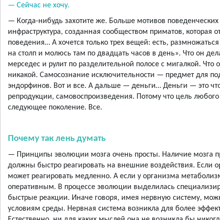
— Сейчас не хочу.
— Когда-нибудь захотите же. Больше мотивов поведенческих 
инфраструктура, созданная сообществом приматов, которая 
поведения… А хочется только трех вещей: есть, размножаться
на столп и молюсь там по двадцать часов в день». Что он де
мерседес и рулит по разделительной полосе с мигалкой. Что
никакой. Самосознание исключительности — предмет для по
эндорфинов. Вот и все. А дальше — деньги… Деньги — это чт
репродукции, самовоспроизведения. Потому что цель любого
следующее поколение. Все.
Почему так лень думать
— Принципы эволюции мозга очень просты. Наличие мозга п
должны быстро реагировать на внешние воздействия. Если ор
может реагировать медленно. А если у организма метаболи
оперативным. В процессе эволюции выделилась специализиро
быстрые реакции. Иначе говоря, имея нервную систему, мож
условиям среды. Нервная система возникла для более эффе
Естественно, ни для каких мыслей она не возникла бы нико