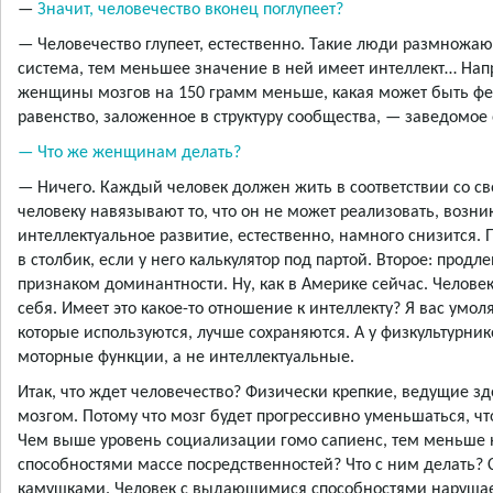
—
Значит, человечество вконец поглупеет?
— Человечество глупеет, естественно. Такие люди размножа
система, тем меньшее значение в ней имеет интеллект… На
женщины мозгов на 150 грамм меньше, какая может быть фе
равенство, заложенное в структуру сообщества, — заведомое о
— Что же женщинам делать?
— Ничего. Каждый человек должен жить в соответствии со 
человеку навязывают то, что он не может реализовать, возни
интеллектуальное развитие, естественно, намного снизится.
в столбик, если у него калькулятор под партой. Второе: прод
признаком доминантности. Ну, как в Америке сейчас. Человек
себя. Имеет это какое-то отношение к интеллекту? Я вас умол
которые используются, лучше сохраняются. А у физкультурник
моторные функции, а не интеллектуальные.
Итак, что ждет человечество? Физически крепкие, ведущие 
мозгом. Потому что мозг будет прогрессивно уменьшаться, чт
Чем выше уровень социализации гомо сапиенс, тем меньше 
способностями массе посредственностей? Что с ним делать?
камушками. Человек с выдающимися способностями нарушает