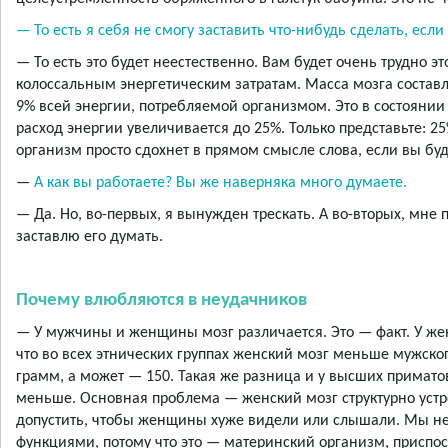
— То есть я себя не смогу заставить что-нибудь сделать, есл
— То есть это будет неестественно. Вам будет очень трудно э
колоссальным энергетическим затратам. Масса мозга составл
9% всей энергии, потребляемой организмом. Это в состоянии 
расход энергии увеличивается до 25%. Только представьте: 25
организм просто сдохнет в прямом смысле слова, если вы бу
—
А как вы работаете? Вы же наверняка много думаете.
— Да. Но, во-первых, я вынужден трескать. А во-вторых, мне
заставлю его думать.
Почему влюбляются в неудачников
— У мужчины и женщины мозг различается. Это — факт. У ж
что во всех этнических группах женский мозг меньше мужског
грамм, а может — 150. Такая же разница и у высших приматов.
меньше. Основная проблема — женский мозг структурно устр
допустить, чтобы женщины хуже видели или слышали. Мы н
функциями, потому что это — материнский организм, приспо