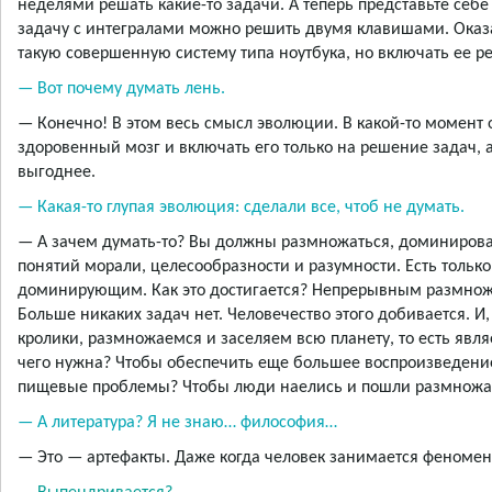
неделями решать какие-то задачи. А теперь представьте себ
задачу с интегралами можно решить двумя клавишами. Оказ
такую совершенную систему типа ноутбука, но включать ее ре
— Вот почему думать лень.
— Конечно! В этом весь смысл эволюции. В какой-то момент о
здоровенный мозг и включать его только на решение задач, а
выгоднее.
— Какая-то глупая эволюция: сделали все, чтоб не думать.
— А зачем думать-то? Вы должны размножаться, доминироват
понятий морали, целесообразности и разумности. Есть тольк
доминирующим. Как это достигается? Непрерывным размноже
Больше никаких задач нет. Человечество этого добивается. И,
кролики, размножаемся и заселяем всю планету, то есть я
чего нужна? Чтобы обеспечить еще большее воспроизведени
пищевые проблемы? Чтобы люди наелись и пошли размножа
— А литература? Я не знаю… философия…
— Это — артефакты. Даже когда человек занимается феномен