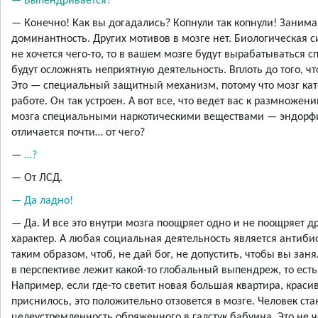
— Выпендривается?
— Конечно! Как вы догадались? Копнули так копнули! Заним
доминантность. Других мотивов в мозге нет. Биологическая с
не хочется чего-то, то в вашем мозге будут вырабатываться
будут осложнять неприятную деятельность. Вплоть до того, что
Это — специальный защитный механизм, потому что мозг кат
работе. Он так устроен. А вот все, что ведет вас к размноже
мозга специальными наркотическими веществами — эндорфин
отличается почти… от чего?
—
…?
— От ЛСД.
— Да ладно!
— Да. И все это внутри мозга поощряет одно и не поощряет д
характер. А любая социальная деятельность является антибио
таким образом, чтоб, не дай бог, не допустить, чтобы вы за
в перспективе лежит какой-то глобальный выпендреж, то есть
Например, если где-то светит новая большая квартира, краси
приснилось, это положительно отзовется в мозге. Человек ст
целеустремленность обряженного в галстук бабуина. Это не 