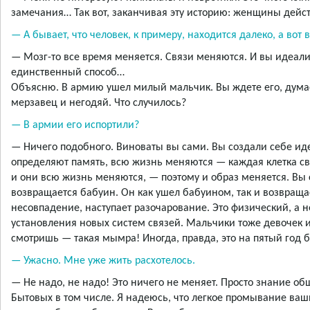
замечания… Так вот, заканчивая эту историю: женщины дей
— А бывает, что человек, к примеру, находится далеко, а вот 
— Мозг-то все время меняется. Связи меняются. И вы идеали
единственный способ…
Объясню. В армию ушел милый мальчик. Вы ждете его, думае
мерзавец и негодяй. Что случилось?
— В армии его испортили?
— Ничего подобного. Виноваты вы сами. Вы создали себе иде
определяют память, всю жизнь меняются — каждая клетка св
и они всю жизнь меняются, — поэтому и образ меняется. Вы 
возвращается бабуин. Он как ушел бабуином, так и возвраща
несовпадение, наступает разочарование. Это физический, а н
установления новых систем связей. Мальчики тоже девочек 
смотришь — такая мымра! Иногда, правда, это на пятый год 
— Ужасно. Мне уже жить расхотелось.
— Не надо, не надо! Это ничего не меняет. Просто знание об
Бытовых в том числе. Я надеюсь, что легкое промывание ваши