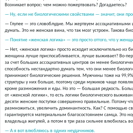
Возникает вопрос: чем можно пожертвовать? Догадаетесь?
— Ну, если не биологическими свойствами — значит, они прос
— Глупее — это словоблудие. Мы жертвуем ассоциативными 
думать. Это не женская вина, что так мозг устроен. Такова б
— Понятие «женская логика» — это просто оттого, что у жен
— Нет, «женская логика» просто исходит исключительно из б
женщина лучше приспосабливается, лучше выживает? Во-перв
за счет больших ассоциативных центров он менее биологиче
способность нестандартно думать тем, что они менее биоло
принимают биологические решения. Мужчины тоже на 99,9%
структуры у них больше, поэтому среди мужиков чаще появляю
кроме размножения и еды. Но это — большая редкость. Боль
от «женской логики», то есть логики биологического выживани
десяти женские поступки совершенно правильные. Потому ч
размножиться, увеличить доминантность. Как? С помощью св
гарантируется материальным благосостоянием самца. Это но
владельца жигулей, а потом в три раза сильнее влюбилась в
— А я вот влюбляюсь в одних неудачников.